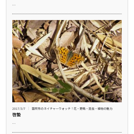
…
2017/3/7
笛吹市のネイチャーウォッチ！花・野鳥・昆虫・植物の魅力
啓蟄
…