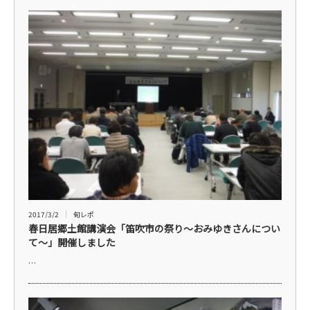
2017/3/2
旬レポ
春日居郷土館講演会「笛吹市の祭り～おみゆきさんについ
て～」開催しました
…