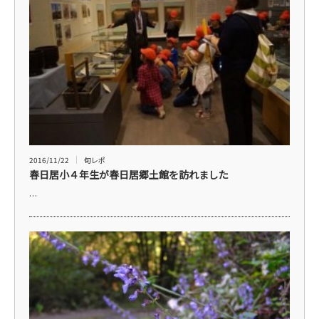
2016/11/22
旬レポ
春日居小４年生が春日居郷土館を訪れました
…