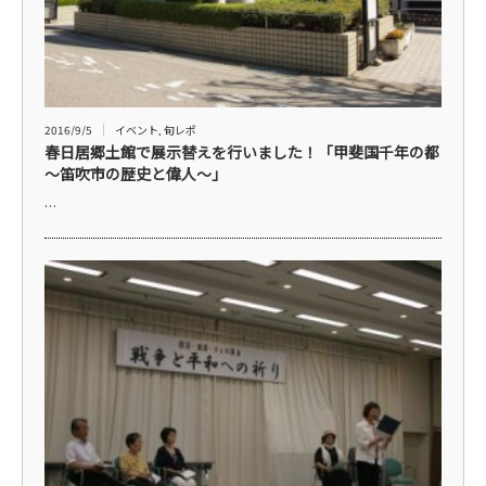
2016/9/5
イベント
,
旬レポ
春日居郷土館で展示替えを行いました！「甲斐国千年の都
～笛吹市の歴史と偉人～」
…