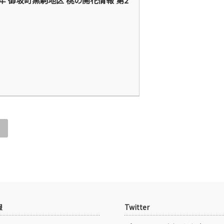
6年 御坂町黒駒地区 桃の開花情報 第2
»
報
Twitter