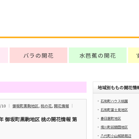
バラの開花
水芭蕉の開花
地域別ももの開花情
石和町ハウス桃園
/10
御坂町黒駒地区
,
桃の花
,
開花情報
石和町富士見地区
6年 御坂町黒駒地区 桃の開花情報 第
春日居町地区
境川町前間田地区
八代町小山城跡周辺