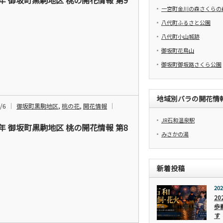
6年 御坂町黒駒地区 桃の開花情報 第9
一宮町金川の森さくらの
八代町ふるさと公園
八代町小山城跡
御坂町花鳥山
御坂町御坂路さくら公園
地域別バラの開花情
/6
御坂町黒駒地区
,
桃の花
,
開花情報
JR石和温泉駅
6年 御坂町黒駒地区 桃の開花情報 第8
みさかの湯
新着投稿
202
2
歩
す