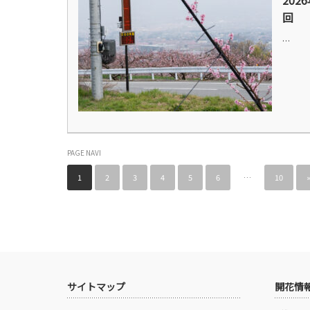
202
回
…
PAGE NAVI
1
2
3
4
5
6
…
10
サイトマップ
開花情