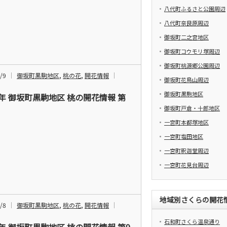
八代町ふるさと公園周辺
八代町奈良原周辺
御坂町二之宮地区
御坂町コウモリ塚周辺
御坂町桃源郷公園周辺
/9
御坂町黒駒地区
,
桃の花
,
開花情報
御坂町花鳥山周辺
御坂町黒駒地区
6年 御坂町黒駒地区 桃の開花情報 第
御坂町戸倉・十郎地区
一宮町本都塚地区
一宮町塩田地区
一宮町釈迦堂周辺
一宮町花見台周辺
地域別さくらの開花
/8
御坂町黒駒地区
,
桃の花
,
開花情報
石和町さくら温泉通り