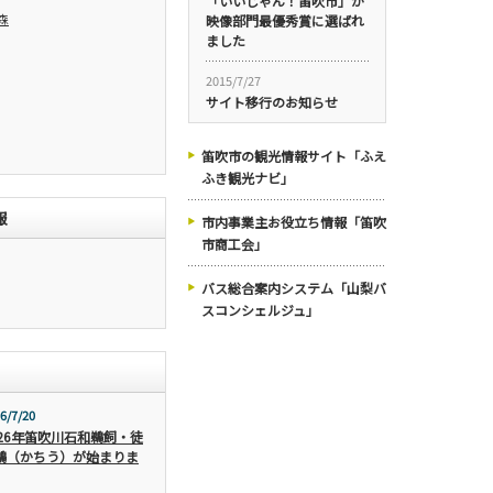
「いいじゃん！笛吹市」が
森
映像部門最優秀賞に選ばれ
ました
2015/7/27
サイト移行のお知らせ
笛吹市の観光情報サイト「ふえ
ふき観光ナビ」
報
市内事業主お役立ち情報「笛吹
市商工会」
バス総合案内システム「山梨バ
スコンシェルジュ」
6/7/20
026年笛吹川石和鵜飼・徒
鵜（かちう）が始まりま