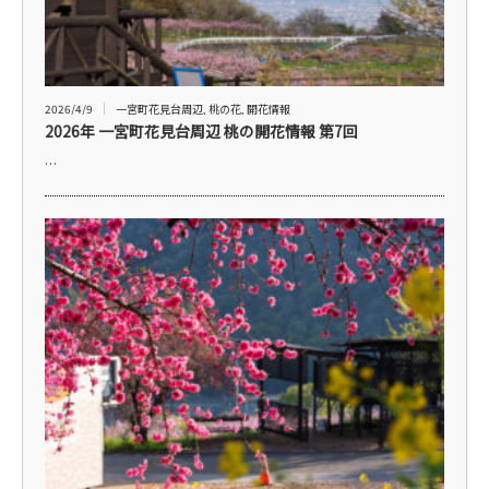
2026/4/9
一宮町花見台周辺
,
桃の花
,
開花情報
2026年 一宮町花見台周辺 桃の開花情報 第7回
…