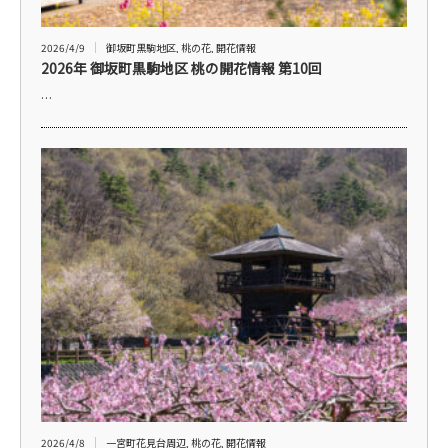
2026/4/9
御坂町黒駒地区
,
桃の花
,
開花情報
2026年 御坂町黒駒地区 桃の開花情報 第10回
…
2026/4/8
一宮町花見台周辺
,
桃の花
,
開花情報