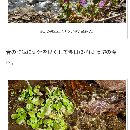
金川の流れにホトケノザも煌めく。
春の陽気に気分を良くして翌日(3/4)は藤垈の滝
へ。