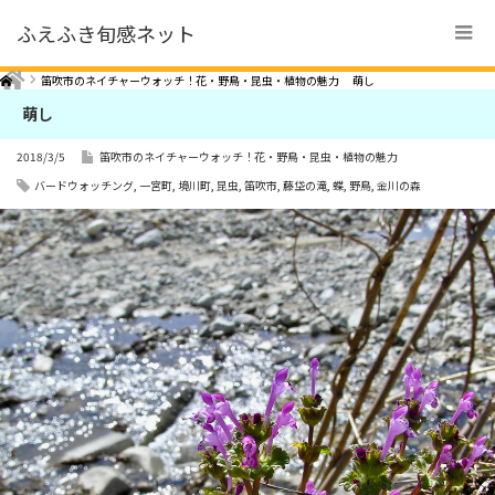
ふえふき旬感ネット
Home
笛吹市のネイチャーウォッチ！花・野鳥・昆虫・植物の魅力
萌し
萌し
2018/3/5
笛吹市のネイチャーウォッチ！花・野鳥・昆虫・植物の魅力
バードウォッチング
,
一宮町
,
境川町
,
昆虫
,
笛吹市
,
藤垈の滝
,
蝶
,
野鳥
,
金川の森