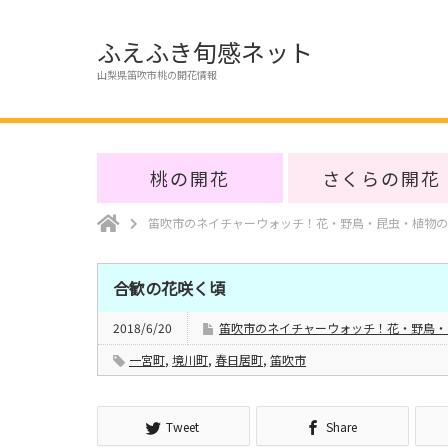
ふえふき旬感ネット
山梨県笛吹市桃の開花情報
桃の開花
さくらの開花
笛吹市のネイチャーウォッチ！花・野鳥・昆虫・植物の
合歓の花咲く頃
2018/6/20
笛吹市のネイチャーウォッチ！花・野鳥・
一宮町
,
境川町
,
春日居町
,
笛吹市
Tweet
Share