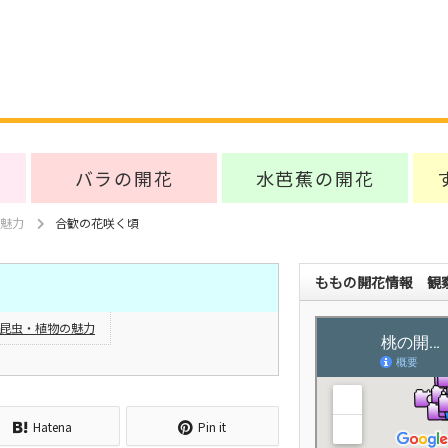
バラの開花
水芭蕉の開花
魅力
合歓の花咲く頃
ももの開花情報 観察
昆虫・植物の魅力
Hatena
Pin it