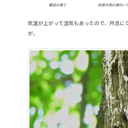
前夜の雨の滴付い
藤垈の滝で
気温が上がって湿気もあったので、丹念に
が、