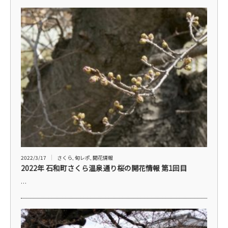
2022/3/17
さくら
,
旬レポ
,
開花情報
2022年 石和町さくら温泉通り桜の開花情報 第1回目
…