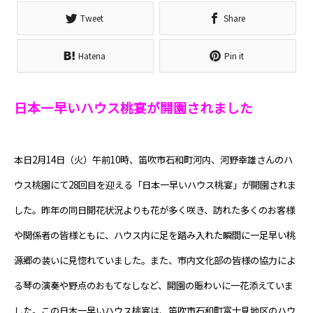
Tweet
Share
Hatena
Pin it
日本一早いハウス桃宴が開園されました
本日2月14日（火）午前10時、笛吹市石和町河内、河野幸雄さんのハ
ウス桃園にて28回目を迎える「日本一早いハウス桃宴」が開園されま
した。昨年の同日開花状況よりも花が多く咲き、訪れた多くのお客様
や関係者の皆様ともに、ハウス内に足を踏み入れた瞬間に一足早い桃
源郷の装いに見惚れていました。また、市内文化部の皆様の協力によ
る琴の演奏や野点のおもてなしなど、開園の賑わいに一花添えていま
した。この日本一早いハウス桃宴は、笛吹市石和町富士見地区のハウ