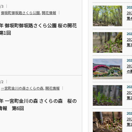
/3
202
,
御坂町御坂路さくら公園
,
開花情報
2
第
24年 御坂町御坂路さくら公園 桜の開花
第1回
202
2
第
202
20
の
/2
202
,
一宮町金川の森さくらの森
,
開花情報
2
第
24年 一宮町金川の森 さくらの森 桜の
情報 第6回
202
2
第