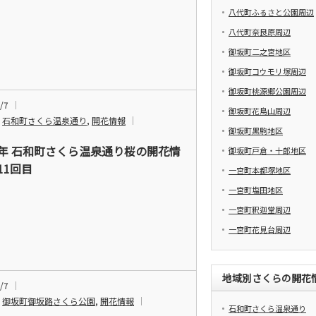
八代町ふるさと公園周辺
八代町奈良原周辺
御坂町二之宮地区
御坂町コウモリ塚周辺
御坂町桃源郷公園周辺
/7
御坂町花鳥山周辺
,
石和町さくら温泉通り
,
開花情報
御坂町黒駒地区
24年 石和町さくら温泉通り桜の開花情
御坂町戸倉・十郎地区
11回目
一宮町本都塚地区
一宮町塩田地区
一宮町釈迦堂周辺
一宮町花見台周辺
地域別さくらの開花
/7
,
御坂町御坂路さくら公園
,
開花情報
石和町さくら温泉通り