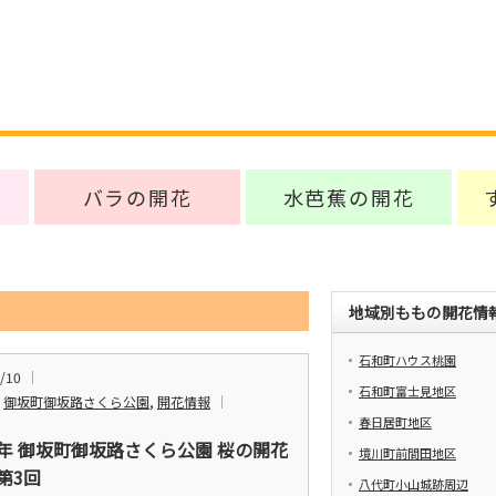
バラの開花
水芭蕉の開花
地域別ももの開花情
石和町ハウス桃園
/10
石和町富士見地区
,
御坂町御坂路さくら公園
,
開花情報
春日居町地区
24年 御坂町御坂路さくら公園 桜の開花
境川町前間田地区
第3回
八代町小山城跡周辺