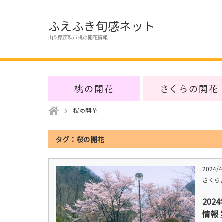
ふえふき旬感ネット
山梨県笛吹市桃の開花情報
桃の開花
さくらの開花
桜の開花
タグ：桜の開花
2024/4
さくら
20
情報 