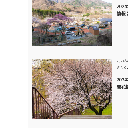
20
情報 
…
2024/4
さくら
20
開花
…