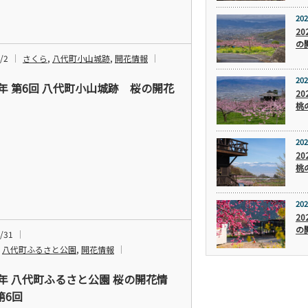
202
2
の
/2
さくら
,
八代町小山城跡
,
開花情報
202
4年 第6回 八代町小山城跡 桜の開花
2
桃
202
2
桃
202
2
の
/31
,
八代町ふるさと公園
,
開花情報
24年 八代町ふるさと公園 桜の開花情
第6回