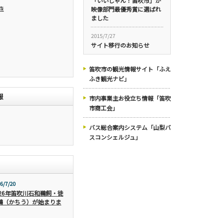
「いいじゃん！笛吹市」が
森
映像部門最優秀賞に選ばれ
ました
2015/7/27
サイト移行のお知らせ
笛吹市の観光情報サイト「ふえ
ふき観光ナビ」
報
市内事業主お役立ち情報「笛吹
市商工会」
バス総合案内システム「山梨バ
スコンシェルジュ」
6/7/20
026年笛吹川石和鵜飼・徒
鵜（かちう）が始まりま