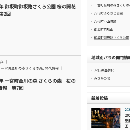
一宮町金川の森さくらの
24年 御坂町御坂路さくら公園 桜の開花
第2回
八代町ふるさと公園
八代町小山城跡
御坂町花鳥山
御坂町御坂路さくら公園
地域別バラの開花情
/4
,
一宮町金川の森さくらの森
,
開花情報
JR石和温泉駅
みさかの湯
24年 一宮町金川の森 さくらの森 桜の
情報 第7回
新着投稿
202
2
歩
す