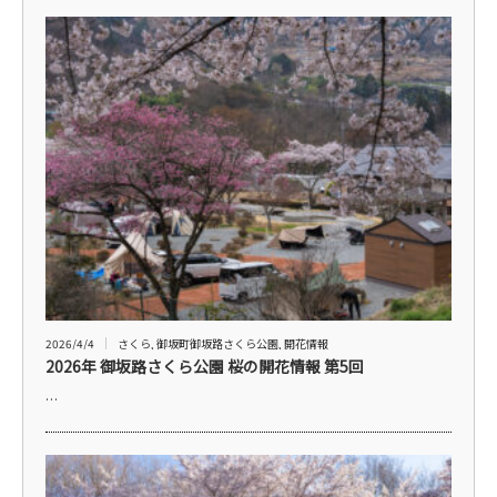
2026/4/4
さくら
,
御坂町御坂路さくら公園
,
開花情報
2026年 御坂路さくら公園 桜の開花情報 第5回
…