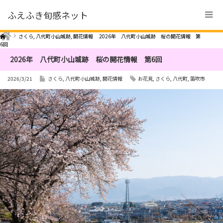
ふえふき旬感ネット
Home
さくら
,
八代町小山城跡
,
開花情報
2026年 八代町小山城跡 桜の開花情報 第
6回
2026年 八代町小山城跡 桜の開花情報 第6回
2026/3/21
さくら
,
八代町小山城跡
,
開花情報
お花見
,
さくら
,
八代町
,
笛吹市