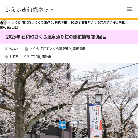
ふえふき旬感ネット
Home
さくら
,
石和町さくら温泉通り
,
開花情報
2025年 石和町さくら温泉通り桜の開花
情報 第9回目
2025年 石和町さくら温泉通り桜の開花情報 第9回目
2025/3/31
さくら
,
石和町さくら温泉通り
,
開花情報
お花見
,
さくら
,
石和町
,
笛吹市