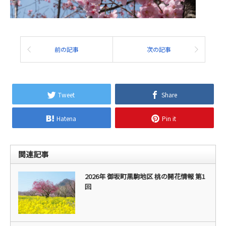
前の記事
次の記事
Tweet
Share
Hatena
Pin it
関連記事
2026年 御坂町黒駒地区 桃の開花情報 第1
回