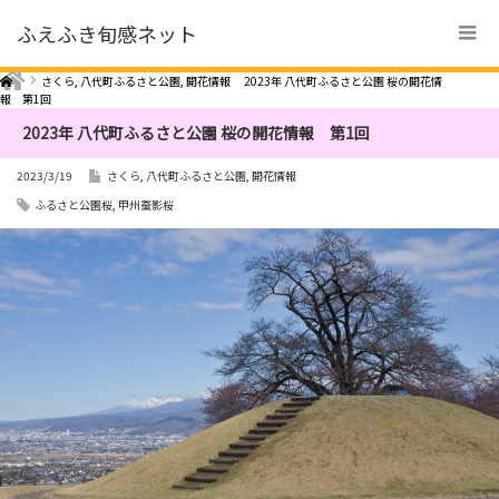
ふえふき旬感ネット
Home
さくら
,
八代町ふるさと公園
,
開花情報
2023年 八代町ふるさと公園 桜の開花情
報 第1回
2023年 八代町ふるさと公園 桜の開花情報 第1回
2023/3/19
さくら
,
八代町ふるさと公園
,
開花情報
ふるさと公園桜
,
甲州蚕影桜