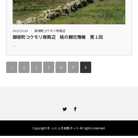
2015/3/24
御坂町コウモリ塚周辺
御坂町コウモリ塚周辺 桃の開花情報 第１回
…
«
1
2
3
4
5
6
Twitter
Facebook
Copyright ©
ふえふき旬感ネット
All rights reserved.