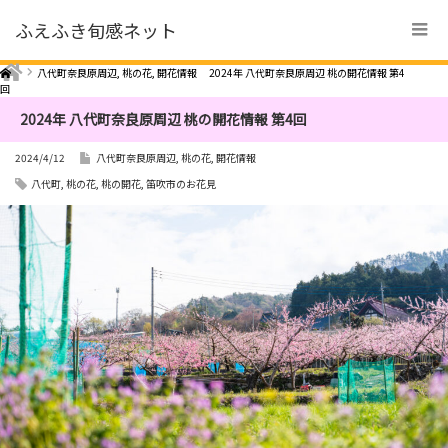
ふえふき旬感ネット
Home
八代町奈良原周辺
,
桃の花
,
開花情報
2024年 八代町奈良原周辺 桃の開花情報 第4
回
2024年 八代町奈良原周辺 桃の開花情報 第4回
2024/4/12
八代町奈良原周辺
,
桃の花
,
開花情報
八代町
,
桃の花
,
桃の開花
,
笛吹市のお花見