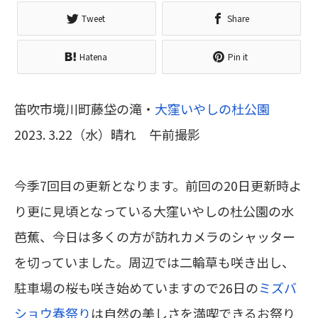
Tweet
Share
Hatena
Pin it
笛吹市境川町藤垈の滝・
大窪いやしの
杜
公園
2023. 3.22（水）晴れ 午前撮影
今季7回目の更新となります。前回の20日更新時よ
り更に見頃となっている大窪いやしの杜公園の水
芭蕉、今日は多くの方が訪れカメラのシャッター
を切っていました。周辺では二輪草も咲き出し、
駐車場の桜も咲き始めていますので26日の
ミズバ
ショウ春祭り
は自然の美しさを満喫できるお祭り