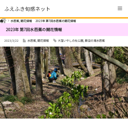
ふえふき旬感ネット
Home
水芭蕉
,
開花情報
2023年 第7回水芭蕉の開花情報
2023年 第7回水芭蕉の開花情報
2023/3/22
水芭蕉
,
開花情報
大窪いやしの杜公園
,
藤垈の滝水芭蕉