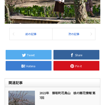
前の記事
次の記事
Tweet
Share
Hatena
Pin it
関連記事
2022年 御坂町花鳥山 桃の開花情報 第
7回