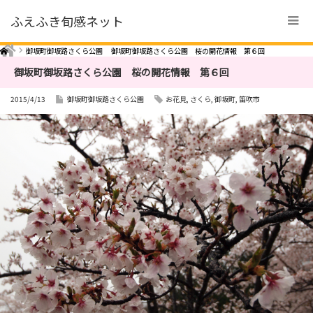
ふえふき旬感ネット
Home
御坂町御坂路さくら公園
御坂町御坂路さくら公園 桜の開花情報 第６回
御坂町御坂路さくら公園 桜の開花情報 第６回
2015/4/13
御坂町御坂路さくら公園
お花見
,
さくら
,
御坂町
,
笛吹市