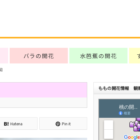
バラの開花
水芭蕉の開花
回
ももの開花情報 観察
Hatena
Pin it