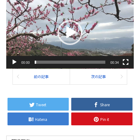
動
画
プ
レ
ー
ヤ
ー
00:00
00:34
前の記事
次の記事
Tweet
Share
Hatena
Pin it